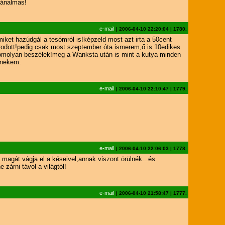
zánalmas!
e-mail
|
2006-04-10 22:20:04
|
1780.
et hazúdgál a tesómról is!képzeld most azt irta a 50cent
odott!pedig csak most szeptember óta ismerem,ő is 10edikes
komolyan beszélek!meg a Wanksta után is mint a kutya minden
t nekem.
e-mail
|
2006-04-10 22:10:47
|
1779.
e-mail
|
2006-04-10 22:06:03
|
1778.
magát vágja el a késeivel,annak viszont örülnék...és
zárni távol a világtól!
e-mail
|
2006-04-10 21:58:47
|
1777.