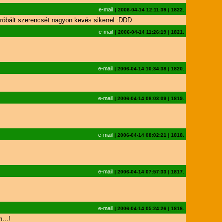
e-mail
|
2006-04-14 12:11:39
|
1822.
 próbált szerencsét nagyon kevés sikerrel :DDD
e-mail
|
2006-04-14 11:26:19
|
1821.
e-mail
|
2006-04-14 10:34:38
|
1820.
e-mail
|
2006-04-14 08:03:09
|
1819.
e-mail
|
2006-04-14 08:02:21
|
1818.
e-mail
|
2006-04-14 07:57:33
|
1817.
e-mail
|
2006-04-14 05:24:26
|
1816.
...!