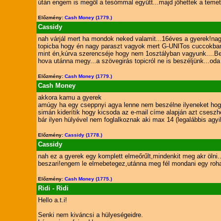
útán engem is megöl a tesómmal együtt...majd jöhettek a temetés
Előzmény:
Cash Money (1779.)
Cassidy
nah várjál mert ha mondok neked valamit...16éves a gyerek!na
topicba hogy én nagy paraszt vagyok mert G-UNITos cuccokban
mint én,kúrva szerencséje hogy nem 1osztályban vagyunk....Be
hova utánna megy...a szövegirás topicról ne is beszéljünk...od
Előzmény:
Cash Money (1779.)
Cash Money
akkora kamu a gyerek
amúgy ha egy cseppnyi agya lenne nem beszélne ilyeneket hog
simán kiderítik hogy kicsoda az e-mail címe alapján azt cseszhe
bár ilyen hülyével nem foglalkoznak aki max 14 (legalábbis agyil
Előzmény:
Cassidy (1778.)
Cassidy
nah ez a gyerek egy komplett elmeőrűlt,mindenkit meg akr ölni.
beszari!engem le elmebetegez,utánna meg fél mondani egy rohadt
Előzmény:
Cash Money (1775.)
Ridi - Ridi
Hello a.t.i!
Senki nem kiváncsi a hülyeségeidre.