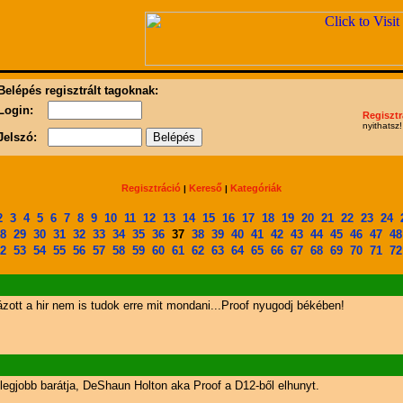
Belépés regisztrált tagoknak:
Login:
Regisztr
nyithatsz!
Jelszó:
Regisztráció
Kereső
Kategóriák
|
|
2
3
4
5
6
7
8
9
10
11
12
13
14
15
16
17
18
19
20
21
22
23
24
8
29
30
31
32
33
34
35
36
37
38
39
40
41
42
43
44
45
46
47
48
2
53
54
55
56
57
58
59
60
61
62
63
64
65
66
67
68
69
70
71
72
ott a hir nem is tudok erre mit mondani...Proof nyugodj békében!
legjobb barátja, DeShaun Holton aka Proof a D12-ből elhunyt.