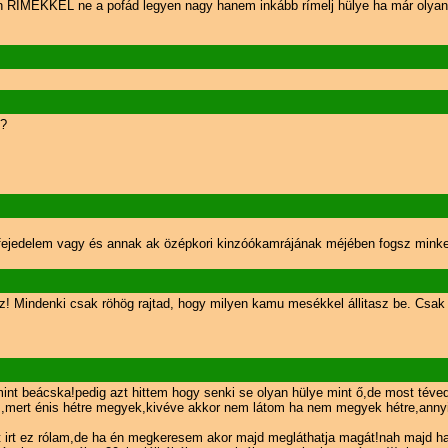
ban RÍMEKKEL ne a pofád legyen nagy hanem inkább rímelj hülye ha már olyan
t?
i fejedelem vagy és annak ak özépkori kinzóókamrájának méjében fogsz minket
! Mindenki csak röhög rajtad, hogy milyen kamu mesékkel állitasz be. Csak t
int beácska!pedig azt hittem hogy senki se olyan hülye mint ő,de most tév
m,mert énis hétre megyek,kivéve akkor nem látom ha nem megyek hétre,annyi 
irt ez rólam,de ha én megkeresem akor majd megláthatja magát!nah majd h