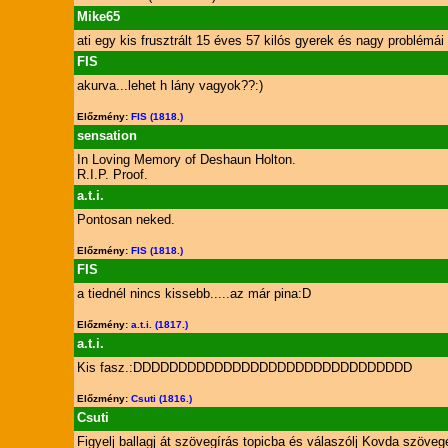
Mike65
ati egy kis frusztrált 15 éves 57 kilós gyerek és nagy problémá
FIS
akurva...lehet h lány vagyok??:)
Előzmény:
FIS (1818.)
sensation
In Loving Memory of Deshaun Holton.
R.I.P. Proof.
a.t.i.
Pontosan neked.
Előzmény:
FIS (1818.)
FIS
a tiednél nincs kissebb.....az már pina:D
Előzmény:
a.t.i. (1817.)
a.t.i.
Kis fasz.:DDDDDDDDDDDDDDDDDDDDDDDDDDDDDDD
Előzmény:
Csuti (1816.)
Csuti
Figyelj ballagj át szövegírás topicba és válaszólj Kovda szöv