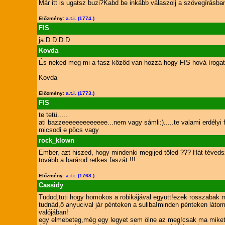
Már itt is ugatsz buzi?Kabd be inkább válaszolj a szövegírás
Előzmény:
a.t.i. (1774.)
FIS
ja:D:D:D:D
Kovda
És neked meg mi a fasz közöd van hozzá hogy FIS hová íroga
Kovda
Előzmény:
a.t.i. (1773.)
FIS
te tetü.....
ati bazzeeeeeeeeeeeee...nem vagy sámli:).....te valami erdély
micsodi e pöcs vagy
rock_klown
Ember, azt hiszed, hogy mindenki megijed tőled ??? Hát tévedsz
tovább a barárod retkes faszát !!!
Előzmény:
a.t.i. (1768.)
Cassidy
Tudod,tuti hogy homokos a robikájával együtt!ezek rosszabak m
tudnád,ő anyucival jár pénteken a suliba!minden pénteken láto
valójában!
egy elmebeteg,még egy legyet sem ölne az meg!csak ma miket 