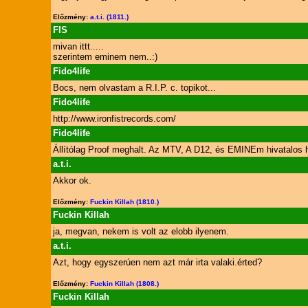
Előzmény:
a.t.i. (1811.)
FIS
mivan ittt.....
szerintem eminem nem..:)
Fido4life
Bocs, nem olvastam a R.I.P. c. topikot...
Fido4life
http://www.ironfistrecords.com/
Fido4life
Állítólag Proof meghalt. Az MTV, A D12, és EMINEm hivatalos hon
a.t.i.
Akkor ok.
Előzmény:
Fuckin Killah (1810.)
Fuckin Killah
ja, megvan, nekem is volt az elobb ilyenem.
a.t.i.
Azt, hogy egyszerúen nem azt már irta valaki.érted?
Előzmény:
Fuckin Killah (1808.)
Fuckin Killah