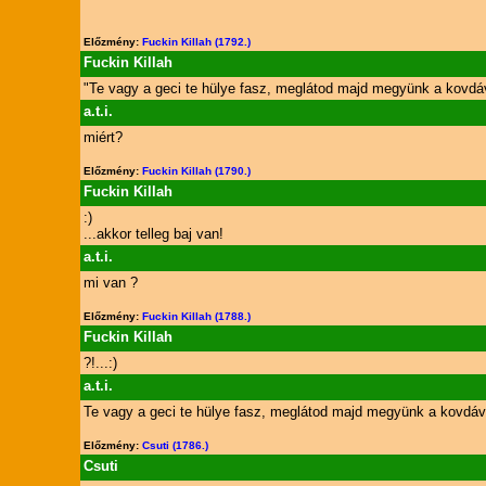
Előzmény:
Fuckin Killah (1792.)
Fuckin Killah
"Te vagy a geci te hülye fasz, meglátod majd megyünk a kovdáv
a.t.i.
miért?
Előzmény:
Fuckin Killah (1790.)
Fuckin Killah
:)
...akkor telleg baj van!
a.t.i.
mi van ?
Előzmény:
Fuckin Killah (1788.)
Fuckin Killah
?!...:)
a.t.i.
Te vagy a geci te hülye fasz, meglátod majd megyünk a kovdáva
Előzmény:
Csuti (1786.)
Csuti