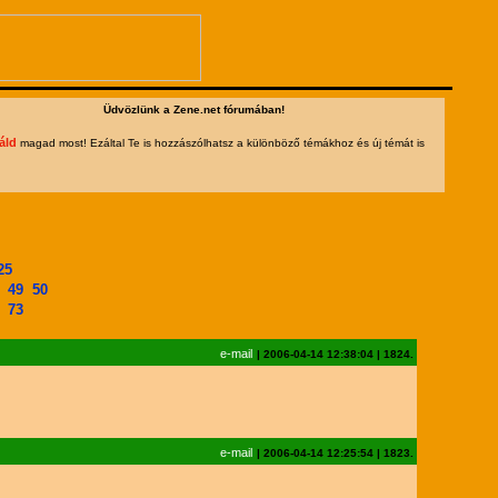
Üdvözlünk a Zene.net fórumában!
áld
magad most! Ezáltal Te is hozzászólhatsz a különböző témákhoz és új témát is
25
49
50
73
e-mail
|
2006-04-14 12:38:04
|
1824.
e-mail
|
2006-04-14 12:25:54
|
1823.