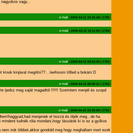
 nagyokos vagy...
e-mail
|
2006-04-11 18:42:48
|
1785.
e-mail
|
2006-04-11 18:11:56
|
1784.
e-mail
|
2006-04-11 09:04:30
|
1783.
 kinok kinjával megölni??:...leefosom tőlled a bokám:D
e-mail
|
2006-04-11 08:50:31
|
1782.
e ijedsz meg saját magadtól !!!!!! Szerintem menjél és szopd
e-mail
|
2006-04-10 22:28:08
|
1781.
edtem!haggyad,had menjenek el hozzá és öljék meg...de ha
mindent tudnék róla mondani,hogy lássátok ki is ez a gyilkos
a nem irok többet,akkor gondold meg hogy meghaltam mert ezek