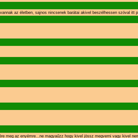
i vannak az életben, sajnos nincsenek barátai akivel beszélhessen szóval itt
egére meg az enyémre...ne magyaűzz hogy kivel jössz megverni vagy kivel nem