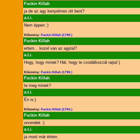
Fuckin Killah
ja de az agy kenyelmes ott bent?
a.t.i.
Nem éppen.:)
Előzmény:
Fuckin Killah (1798.)
Fuckin Killah
ertem... kozel van az agytal?
a.t.i.
Hogy, hogy minek? Hát, hogy te csodálkozzál rajta!:)
Előzmény:
Fuckin Killah (1796.)
Fuckin Killah
te meg minek?
a.t.i.
Én is:)
Előzmény:
Fuckin Killah (1794.)
Fuckin Killah
orvendek :)
a.t.i.
ja most már értem.