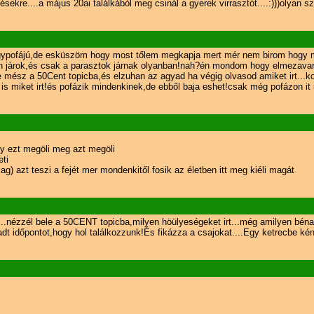
ekre....a május 20ai találkából meg csinál a gyerek virrasztót....:)))olyan s
gypofájú,de esküszöm hogy most tőlem megkapja mert mér nem birom hogy mik
 járok,és csak a parasztok járnak olyanban!nah?én mondom hogy elmezavar
 mész a 50Cent topicba,és elzuhan az agyad ha végig olvasod amiket irt...
a is miket irt!és pofázik mindenkinek,de ebből baja eshet!csak még pofázon i
y ezt megöli meg azt megöli
ti
ag) azt teszi a fejét mer mondenkitől fosik az életben itt meg kiéli magát
...nézzél bele a 50CENT topicba,milyen höülyeségeket irt...még amilyen béna 
 időpontot,hogy hol találkozzunk!És fikázza a csajokat....Egy ketrecbe kéne 