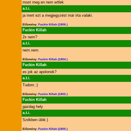
most meg en nem ertlek
a.t.i.
ja mert ezt a megjegyzést már irta valaki.
Előzmény:
Fuckin Killah (1806.)
Fuckin Killah
2x nem?
a.t.i.
nem.nem.
Előzmény:
Fuckin Killah (1804.)
Fuckin Killah
es jok az apolonok?
a.t.i.
Tudom.:)
Előzmény:
Fuckin Killah (1802.)
Fuckin Killah
gazdag hely
a.t.i.
Székben ülök:)
Előzmény:
Fuckin Killah (1800.)