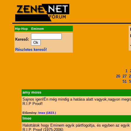
-
Hip-Hop
Eminem
Kereső:
Részletes kereső!
1
26
27
2
51
5
amy moss
Sajnos igen!Én még mindig a hatása alatt vagyok,nagyon megráz
R.I.P Proof!
Előzmény:
Imee (1823.)
Imee
Halottátok hogy Eminem egyik pártfogoltja, és egyben az egyik 
R.I.P. Proof (1975-2006)