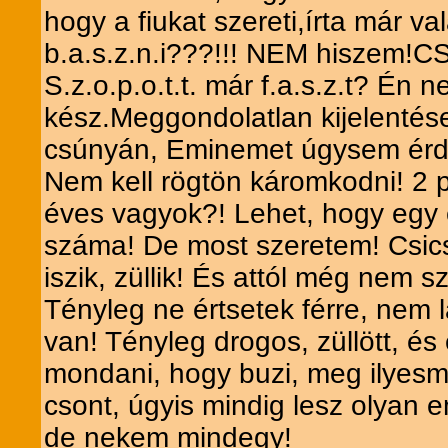
hogy a fiukat szereti,írta már va
b.a.s.z.n.i???!!! NEM hiszem!CSa
S.z.o.p.o.t.t. már f.a.s.z.t? Én
kész.Meggondolatlan kijelentése
csúnyán, Eminemet úgysem érdekl
Nem kell rögtön káromkodni! 2 
éves vagyok?! Lehet, hogy egy
száma! De most szeretem! Csicsk
iszik, züllik! És attól még nem 
Tényleg ne értsetek férre, nem 
van! Tényleg drogos, züllött, és 
mondani, hogy buzi, meg ilyesmi
csont, úgyis mindig lesz olyan e
de nekem mindegy!