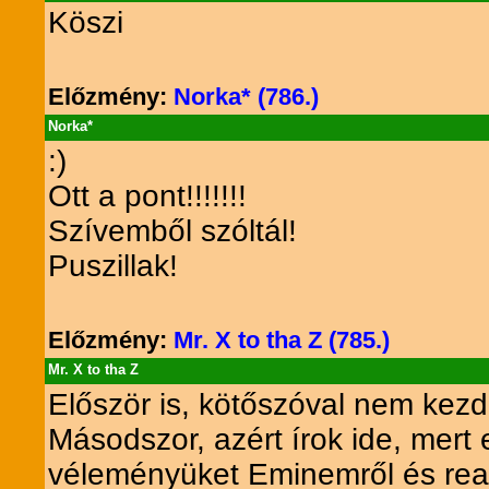
Köszi
Előzmény:
Norka* (786.)
Norka*
:)
Ott a pont!!!!!!!
Szívemből szóltál!
Puszillak!
Előzmény:
Mr. X to tha Z (785.)
Mr. X to tha Z
Először is, kötőszóval nem kez
Másodszor, azért írok ide, mert 
véleményüket Eminemről és rea