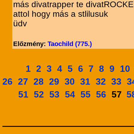
más divatrapper te divatROCKER 
attol hogy más a stlilusuk
üdv
Előzmény:
Taochild (775.)
1
2
3
4
5
6
7
8
9
10
26
27
28
29
30
31
32
33
3
51
52
53
54
55
56
5
57