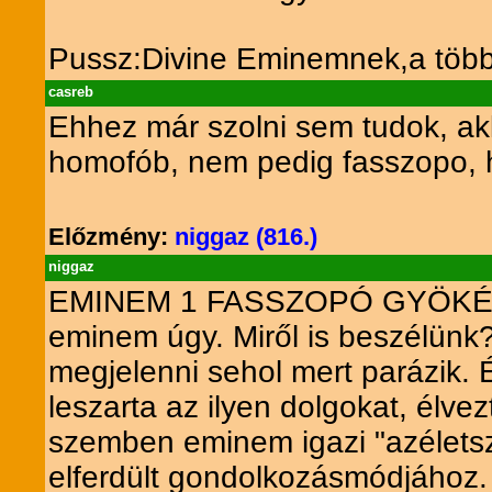
Pussz:Divine Eminemnek,a többi
casreb
Ehhez már szolni sem tudok, a
homofób, nem pedig fasszopo, 
Előzmény:
niggaz (816.)
niggaz
EMINEM 1 FASSZOPÓ GYÖKÉR!! 
eminem úgy. Miről is beszélünk?
megjelenni sehol mert parázik
leszarta az ilyen dolgokat, élve
szemben eminem igazi "azéletsza
elferdült gondolkozásmódjáh