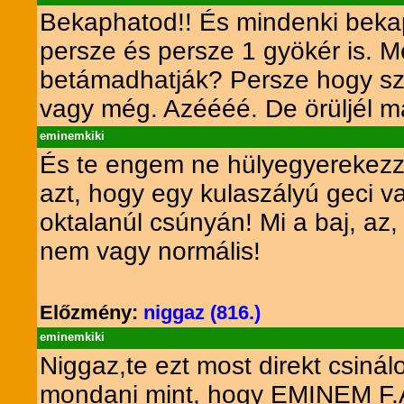
Bekaphatod!! És mindenki bekap
persze és persze 1 gyökér is. Mé
betámadhatják? Persze hogy szer
vagy még. Azéééé. De örüljél 
eminemkiki
És te engem ne hülyegyerekezz 
azt, hogy egy kulaszályú geci v
oktalanúl csúnyán! Mi a baj, 
nem vagy normális!
Előzmény:
niggaz (816.)
eminemkiki
Niggaz,te ezt most direkt csin
mondani mint, hogy EMINEM F.A.