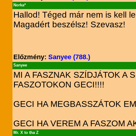
Norka*
Hallod! Téged már nem is kell le
Magadért beszélsz! Szevasz!
Előzmény:
Sanyee (788.)
Sanyee
MI A FASZNAK SZÍDJÁTOK A 
FASZOTOKON GECI!!!!
GECI HA MEGBASSZÁTOK EME
GECI HA VEREM A FASZOM A
Mr. X to tha Z