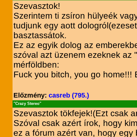
Szevasztok!
Szerintem ti zsíron hülyeék vagyt
tudjunk egy aott dologról(ezes
basztassátok.
Ez az egyik dolog az emberekben
szóval azt üzenem ezeknek az "
mérföldben:
Fuck you bitch, you go home!!!
Előzmény:
casreb (795.)
"Crazy Stereo"
Szevasztok tökfejek!(Ezt csak ar
Szóval csak azért írok, hogy k
ez a fórum azért van, hogy egy