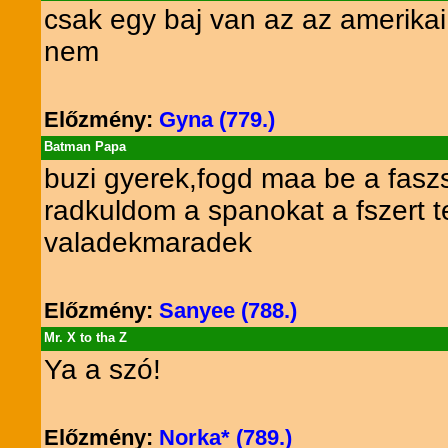
csak egy baj van az az amerikai
nem
Előzmény:
Gyna (779.)
Batman Papa
buzi gyerek,fogd maa be a fasz
radkuldom a spanokat a fszert 
valadekmaradek
Előzmény:
Sanyee (788.)
Mr. X to tha Z
Ya a szó!
Előzmény:
Norka* (789.)