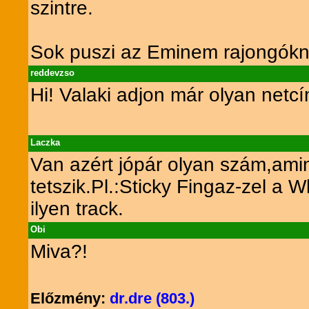
szintre.
Sok puszi az Eminem rajongókn
reddevzso
Hi! Valaki adjon már olyan netc
Laczka
Van azért jópár olyan szám,am
tetszik.Pl.:Sticky Fingaz-zel a
ilyen track.
Obi
Miva?!
Előzmény:
dr.dre (803.)