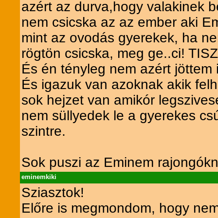
azért az durva,hogy valakinek 
nem csicska az az ember aki E
mint az ovodás gyerekek, ha nem
rögtön csicska, meg ge..ci! TIS
És én tényleg nem azért jöttem 
És igazuk van azoknak akik fel
sok hejzet van amikór legszives
nem süllyedek le a gyerekes cs
szintre.
Sok puszi az Eminem rajongókn
eminemkiki
Sziasztok!
Előre is megmondom, hogy nem a