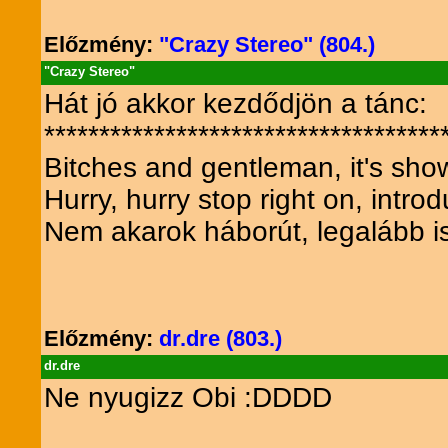
Előzmény:
"Crazy Stereo" (804.)
"Crazy Stereo"
Hát jó akkor kezdődjön a tánc:
************************************
Bitches and gentleman, it's sho
Hurry, hurry stop right on, intro
Nem akarok háborút, legalább is
Előzmény:
dr.dre (803.)
dr.dre
Ne nyugizz Obi :DDDD