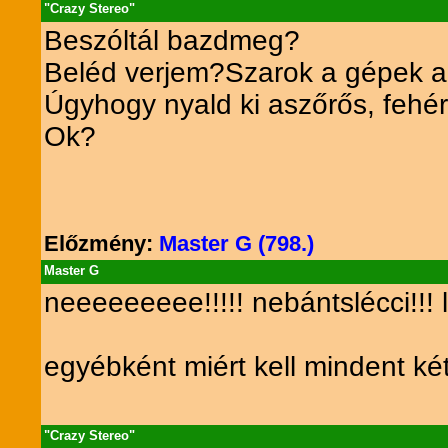
"Crazy Stereo"
Beszóltál bazdmeg?
Beléd verjem?Szarok a gépek a 
Úgyhogy nyald ki aszőrős, fehé
Ok?
Előzmény:
Master G (798.)
Master G
neeeeeeeee!!!!! nebántslécci!!! léc
egyébként miért kell mindent k
"Crazy Stereo"