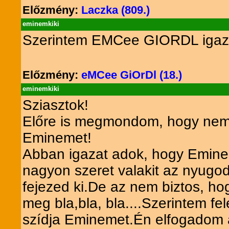
Előzmény:
Laczka (809.)
eminemkiki
Szerintem EMCee GIORDL igaza
Előzmény:
eMCee GiOrDl (18.)
eminemkiki
Sziasztok!
Előre is megmondom, hogy nem a
Eminemet!
Abban igazat adok, hogy Eminem
nagyon szeret valakit az nyugod
fejezed ki.De az nem biztos, hogy
meg bla,bla, bla....Szerintem fe
szídja Eminemet.Én elfogadom a