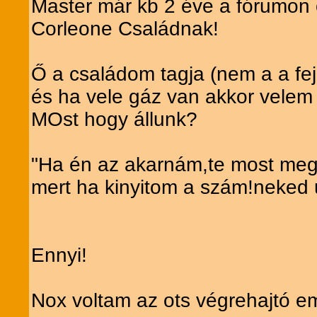
Master már kb 2 éve a fórumon 
Corleone Családnak!
Ő a családom tagja (nem a a fej
és ha vele gáz van akkor velem
MOst hogy állunk?
"Ha én az akarnám,te most meg
mert ha kinyitom a szám!neked 
Ennyi!
Nox voltam az ots végrehajtó e