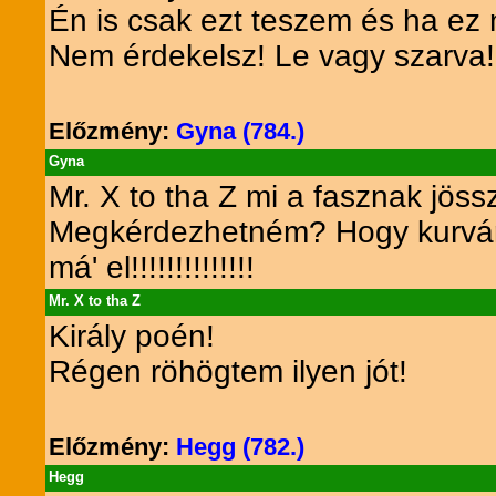
Én is csak ezt teszem és ha ez 
Nem érdekelsz! Le vagy szarva!
Előzmény:
Gyna (784.)
Gyna
Mr. X to tha Z mi a fasznak j
Megkérdezhetném? Hogy kurvára
má' el!!!!!!!!!!!!!!
Mr. X to tha Z
Király poén!
Régen röhögtem ilyen jót!
Előzmény:
Hegg (782.)
Hegg