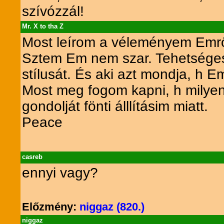
szívózzál!
Mr. X to tha Z
Most leírom a véleményem Emr
Sztem Em nem szar. Tehetséges. 
stílusát. És aki azt mondja, h E
Most meg fogom kapni, h milyen 
gondolját fönti álllításim miatt.
Peace
casreb
ennyi vagy?
Előzmény:
niggaz (820.)
niggaz