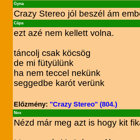
Gyna
Crazy Stereo jól beszél ám emb
Cápa
ezt azé nem kellett volna.
táncolj csak köcsög
de mi fütyülünk
ha nem teccel nekünk
seggedbe karót verünk
Előzmény:
"Crazy Stereo" (804.)
Nox
Nézd már meg azt is hogy kit fik