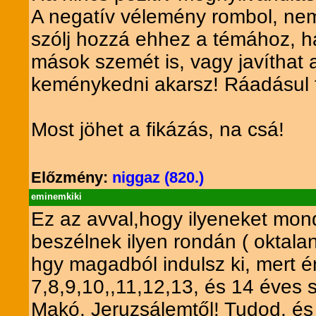
A negatív vélemény rombol, nem 
szólj hozzá ehhez a témához, ha 
mások szemét is, vagy javíthat a
keménykedni akarsz! Ráadásul 
Most jöhet a fikázás, na csá!
Előzmény:
niggaz (820.)
eminemkiki
Ez az avval,hogy ilyeneket mond
beszélnek ilyen rondán ( oktala
hgy magadból indulsz ki, mert 
7,8,9,10,,11,12,13, és 14 éves 
Makó, Jeruzsálemtől! Tudod, és