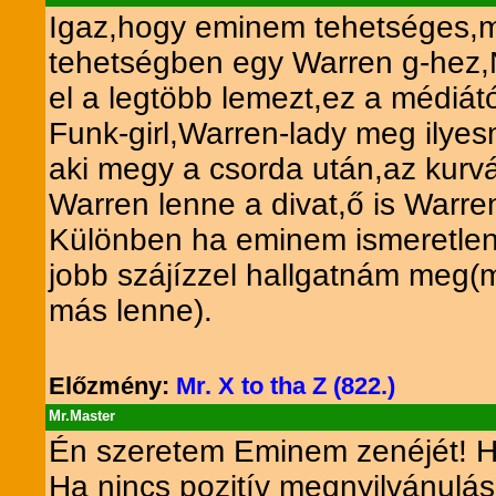
Igaz,hogy eminem tehetséges,me
tehetségben egy Warren g-hez,
el a legtöbb lemezt,ez a médiát
Funk-girl,Warren-lady meg ilye
aki megy a csorda után,az kurvá
Warren lenne a divat,ő is Warren
Különben ha eminem ismeretlene
jobb szájízzel hallgatnám meg(m
más lenne).
Előzmény:
Mr. X to tha Z (822.)
Mr.Master
Én szeretem Eminem zenéjét! Ha
Ha nincs pozitív megnyilvánulás