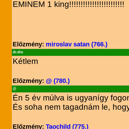
EMINEM 1 king!!!!!!!!!!!!!!!!!!!!!!!!
Előzmény:
miroslav satan (766.)
dr.dre
Kétlem
Előzmény:
@ (780.)
@
Én 5 év múlva is ugyanígy fogo
És soha nem tagadnám le, hog
Előzmény:
Taochild (775.)