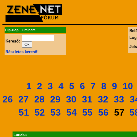
-
Hip-Hop
Eminem
Belé
Log
Kereső:
Jel
Részletes kereső!
1
2
3
4
5
6
7
8
9
10
26
27
28
29
30
31
32
33
3
51
52
53
54
55
56
5
57
Laczka