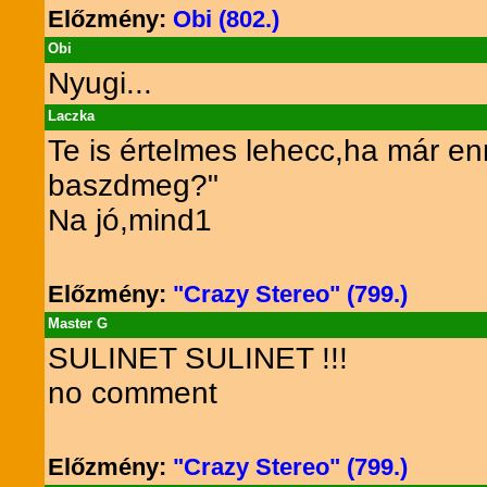
Előzmény:
Obi (802.)
Obi
Nyugi...
Laczka
Te is értelmes lehecc,ha már en
baszdmeg?"
Na jó,mind1
Előzmény:
"Crazy Stereo" (799.)
Master G
SULINET SULINET !!!
no comment
Előzmény:
"Crazy Stereo" (799.)