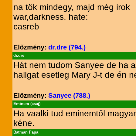
na tök mindegy, majd még irok
war,darkness, hate:
casreb
Előzmény:
dr.dre (794.)
dr.dre
Hát nem tudom Sanyee de ha az 
hallgat esetleg Mary J-t de én
Előzmény:
Sanyee (788.)
Eminem (csaj)
Ha vaalki tud eminemtől magyar
kéne.
Batman Papa