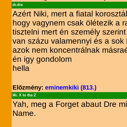
dr.dre
Azért Niki, mert a fiatal korosz
hogy vagynem csak ölétezik a ra
tisztelni mert én személy szeri
van százu valamennyi és a sok 
azok nem koncentrálnak másraé
én igy gondolom
hella
Előzmény:
eminemkiki (813.)
Mr. X to tha Z
Yah, meg a Forget abaut Dre m
Name.