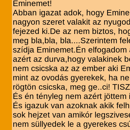
Eminemet!
Abban igazat adok, hogy Eminem
nagyon szeret valakit az nyugod
fejezed ki.De az nem biztos, hogy
meg bla,bla, bla....Szerintem fe
szídja Eminemet.Én elfogadom a
azért az durva,hogy valakinek 
nem csicska az az ember aki E
mint az ovodás gyerekek, ha nem
rögtön csicska, meg ge..ci! TIS
És én tényleg nem azért jöttem 
És igazuk van azoknak akik fel
sok hejzet van amikór legszives
nem süllyedek le a gyerekes cs