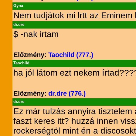
Gyna
Nem tudjátok mi lrtt az Eminem k
dr.dre
$ -nak irtam
Előzmény:
Taochild (777.)
Taochild
ha jól látom ezt nekem írtad???
Előzmény:
dr.dre (776.)
dr.dre
Ez már tulzás annyira tisztelem 
faszt keres itt? huzzá innen vis
rockerségtöl mint én a discosok