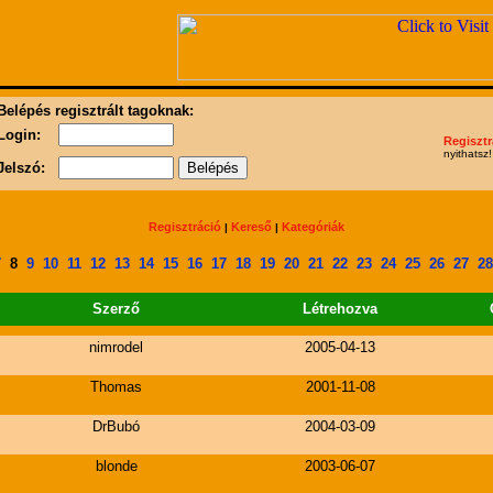
Belépés regisztrált tagoknak:
Login:
Regisztr
nyithatsz!
Jelszó:
Regisztráció
Kereső
Kategóriák
|
|
7
8
9
10
11
12
13
14
15
16
17
18
19
20
21
22
23
24
25
26
27
28
Szerző
Létrehozva
nimrodel
2005-04-13
Thomas
2001-11-08
DrBubó
2004-03-09
blonde
2003-06-07