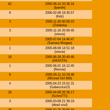
62
2005-08-14 20:38:16
(lpandn)
8
2006-02-08 19:30:57
(Kéti)
3
2005-11-30 00:58:15
(Zolabola)
3
2005-11-16 20:00:45
(stevie)
1
2005-07-04 14:46:47
(Samara Morgan)
1
2005-08-08 14:51:18
(stevie)
18
2005-06-28 20:40:46
(AKACFA)
1
2005-06-01 16:12:45
(Rennie)
8
2005-05-11 10:29:48
(Wicked Girl 666)
4
2005-04-23 15:01:31
(Gabeszka13)
26
2005-04-08 20:36:17
(SchmiTTi)
3
2005-03-09 21:39:19
(dead soul)
26
2005-02-25 20:56:34