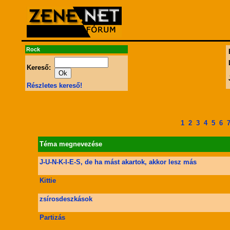
Rock
Kereső:
Részletes kereső!
1
2
3
4
5
6
Téma megnevezése
J-U-N-K-I-E-S, de ha mást akartok, akkor lesz más
Kittie
zsírosdeszkások
Partizás