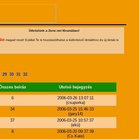
Üdvözlünk a Zene.net fórumában!
áld
magad most! Ezáltal Te is hozzászólhatsz a különböző témákhoz és új témát is
29
30
31
32
Összes beírás
Utolsó bejegyzés
6
2006-03-26 13:07:11
(csuporka)
34
2006-03-25 15:46:33
(gary14)
37
2006-03-25 10:57:37
(ekü)
8
2006-03-20 09:37:39
(Cs.Kate)