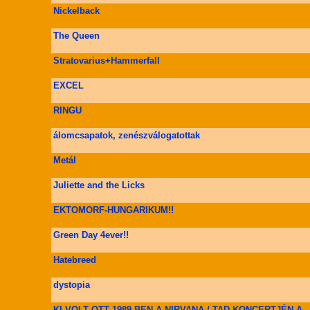
Nickelback
The Queen
Stratovarius+Hammerfall
EXCEL
RINGU
álomcsapatok, zenészválogatottak
Metál
Juliette and the Licks
EKTOMORF-HUNGARIKUM!!
Green Day 4ever!!
Hatebreed
dystopia
KI VOLT OTT 1989-BEN A NIRVANA / TAD KONCERTJÉN A