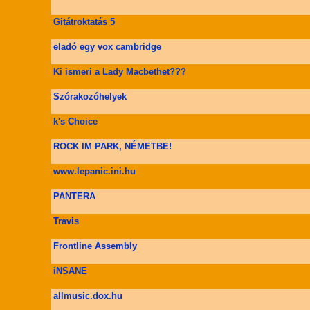
Gitátroktatás 5
eladó egy vox cambridge
Ki ismeri a Lady Macbethet???
Szórakozóhelyek
k's Choice
ROCK IM PARK, NÉMETBE!
www.lepanic.ini.hu
PANTERA
Travis
Frontline Assembly
iNSANE
allmusic.dox.hu