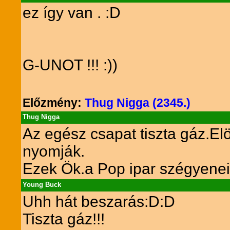
ez így van . :D
G-UNOT !!! :))
Előzmény:
Thug Nigga (2345.)
Thug Nigga
Az egész csapat tiszta gáz.E
nyomják.
Ezek Ök.a Pop ipar szégyenei (
Young Buck
Uhh hát beszarás:D:D
Tiszta gáz!!!