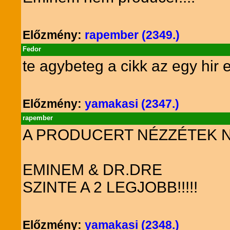
Előzmény:
rapember (2349.)
Fedor
te agybeteg a cikk az egy hir 
Előzmény:
yamakasi (2347.)
rapember
A PRODUCERT NÉZZÉTEK NE
EMINEM & DR.DRE
SZINTE A 2 LEGJOBB!!!!!
Előzmény:
yamakasi (2348.)