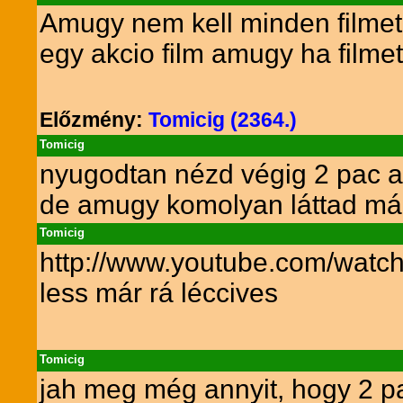
Amugy nem kell minden filmet
egy akcio film amugy ha film
Előzmény:
Tomicig (2364.)
Tomicig
nyugodtan nézd végig 2 pac al
de amugy komolyan láttad már
Tomicig
http://www.youtube.com/wat
less már rá léccives
Tomicig
jah meg még annyit, hogy 2 pac