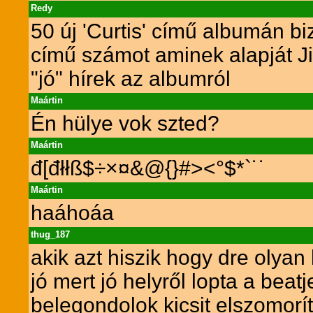
Redy
50 új 'Curtis' című albumán 
című számot aminek alapját J
"jó" hírek az albumról
Maártin
Én hülye vok szted?
Maártin
đ[đłłß$÷×¤&@{}#><°$*`˙˙
Maártin
haáhoáa
thug_187
akik azt hiszik hogy dre olya
jó mert jó helyről lopta a beat
belegondolok kicsit elszomor