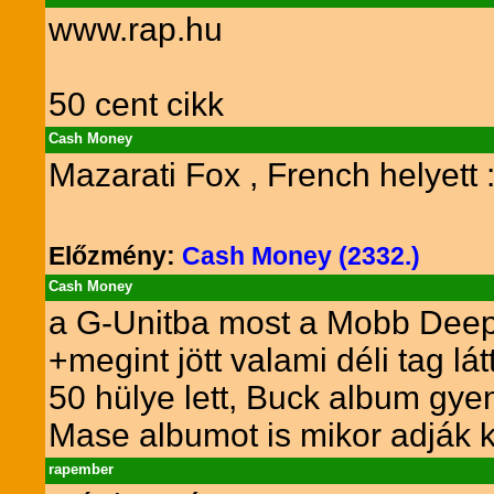
www.rap.hu
50 cent cikk
Cash Money
Mazarati Fox , French helyett :
Előzmény:
Cash Money (2332.)
Cash Money
a G-Unitba most a Mobb Deep
+megint jött valami déli tag lá
50 hülye lett, Buck album gy
Mase albumot is mikor adják 
rapember