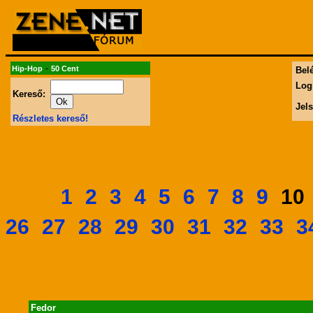
-
Hip-Hop
50 Cent
Belé
Log
Kereső:
Jel
Részletes kereső!
1
2
3
4
5
6
7
8
9
1
26
27
28
29
30
31
32
33
3
Fedor