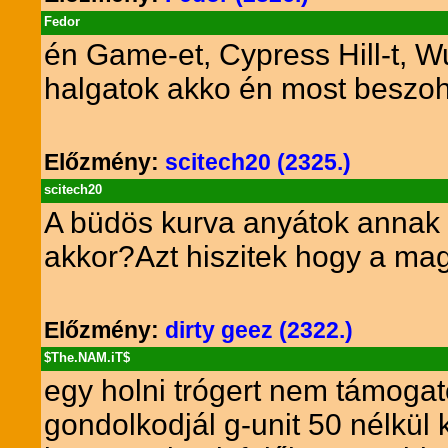
Fedor
én Game-et, Cypress Hill-t, W
halgatok akko én most beszoh
Előzmény:
scitech20 (2325.)
scitech20
A büdös kurva anyátok annak aki
akkor?Azt hiszitek hogy a mag
Előzmény:
dirty geez (2322.)
$The.NAM.iT$
egy holni trógert nem támogat
gondolkodjál g-unit 50 nélkül 