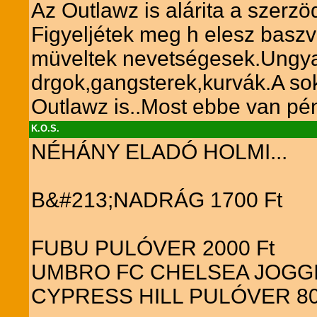
Az Outlawz is alárita a szerzö
Figyeljétek meg h elesz baszv
müveltek nevetségesek.Ungya
drgok,gangsterek,kurvák.A sok
Outlawz is..Most ebbe van pé
K.O.S.
NÉHÁNY ELADÓ HOLMI...
B&#213;NADRÁG 1700 Ft
FUBU PULÓVER 2000 Ft
UMBRO FC CHELSEA JOGGIN
CYPRESS HILL PULÓVER 80