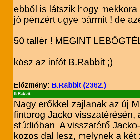
ebből is látszik hogy mekkora
jó pénzért ugye bármit ! de azé
50 tallér ! MEGINT LEBŐGT
kösz az infót B.Rabbit ;)
Előzmény:
B.Rabbit (2362.)
B.Rabbit
Nagy erőkkel zajlanak az új M
fintorog Jacko visszatérésén,
stúdióban. A visszatérő Jacko
közös dal lesz, melynek a két