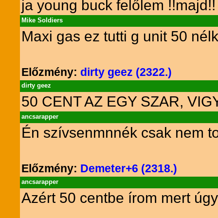
ja young buck felőlem !!majd!!
Mike Soldiers
Maxi gas ez tutti g unit 50 nélk
Előzmény:
dirty geez (2322.)
dirty geez
50 CENT AZ EGY SZAR, VIGY
ancsarapper
Én szívsenmnnék csak nem to
Előzmény:
Demeter+6 (2318.)
ancsarapper
Azért 50 centbe írom mert úgy