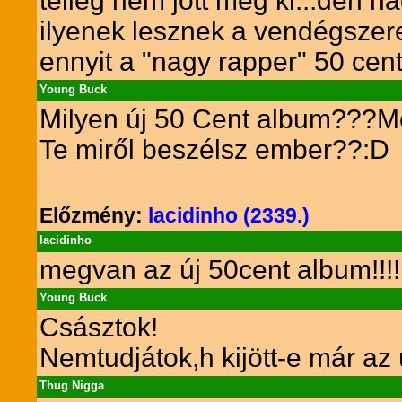
télleg nem jött még ki...deh 
ilyenek lesznek a vendégsze
ennyit a "nagy rapper" 50 cent-
Young Buck
Milyen új 50 Cent album???Még
Te miről beszélsz ember??:D
Előzmény:
lacidinho (2339.)
lacidinho
megvan az új 50cent album!!!!!
Young Buck
Császtok!
Nemtudjátok,h kijött-e már a
Thug Nigga