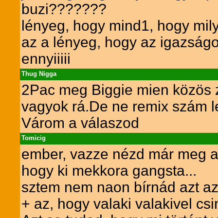
buzi???????
lényeg, hogy mind1, hogy mily
az a lényeg, hogy az igazságot
ennyiiiii
Thug Nigga
2Pac meg Biggie mien közös ze
vagyok rá.De ne remix szám l
Várom a válaszod
Tomicig
ember, vazze nézd már meg a G
hogy ki mekkora gangsta...
sztem nem naon bírnád azt az é
+ az, hogy valaki valakivel csi