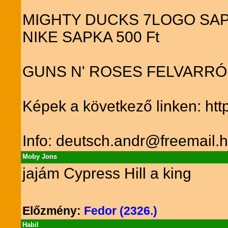
MIGHTY DUCKS 7LOGO SAPK
NIKE SAPKA 500 Ft
GUNS N' ROSES FELVARRÓK
Képek a következő linken: htt
Info: deutsch.andr@freemail.
Moby Jons
jajám Cypress Hill a king
Előzmény:
Fedor (2326.)
Habil