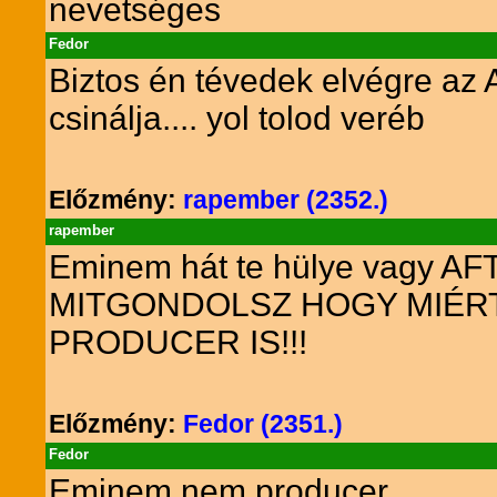
nevetséges
Fedor
Biztos én tévedek elvégre az
csinálja.... yol tolod veréb
Előzmény:
rapember (2352.)
rapember
Eminem hát te hülye vagy
MITGONDOLSZ HOGY MIÉRT 
PRODUCER IS!!!
Előzmény:
Fedor (2351.)
Fedor
Eminem nem producer....