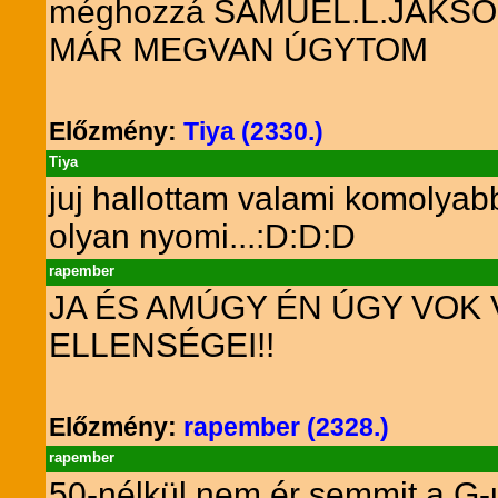
méghozzá SAMUEL.L.JAKSO
MÁR MEGVAN ÚGYTOM
Előzmény:
Tiya (2330.)
Tiya
juj hallottam valami komolyabb 
olyan nyomi...:D:D:D
rapember
JA ÉS AMÚGY ÉN ÚGY VOK 
ELLENSÉGEI!!
Előzmény:
rapember (2328.)
rapember
50-nélkül nem ér semmit a G-u