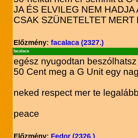
JA ÉS ELVILEG NEM HADJA
CSAK SZÜNETELTET MERT F
Előzmény:
facalaca (2327.)
facalaca
egész nyugodtan beszólhatsz 
50 Cent meg a G Unit egy nag
neked respect mer te legalább
peace
Előzmény:
Fedor (2326.)