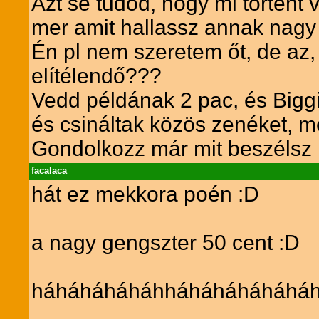
Azt se tudod, hogy mi történt 
mer amit hallassz annak nagy
Én pl nem szeretem őt, de az, 
elítélendő???
Vedd példának 2 pac, és Biggi
és csináltak közös zenéket, mé
Gondolkozz már mit beszélsz
facalaca
hát ez mekkora poén :D
a nagy gengszter 50 cent :D
háháháháháhháháháháháháh