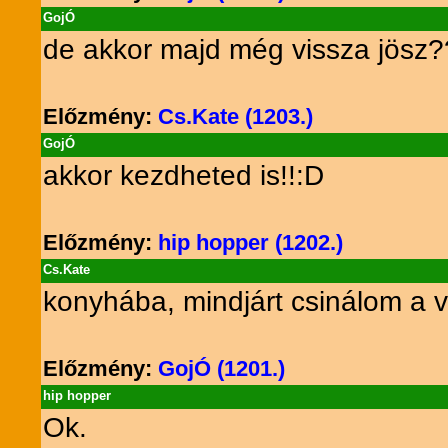
GojÓ
de akkor majd még vissza jösz
Előzmény:
Cs.Kate (1203.)
GojÓ
akkor kezdheted is!!:D
Előzmény:
hip hopper (1202.)
Cs.Kate
konyhába, mindjárt csinálom a v
Előzmény:
GojÓ (1201.)
hip hopper
Ok.