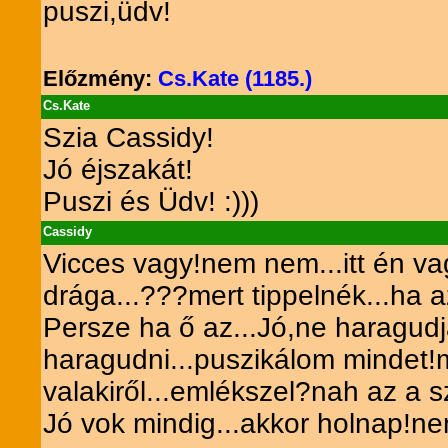
puszi,üdv!
Előzmény:
Cs.Kate (1185.)
Cs.Kate
Szia Cassidy!
Jó éjszakát!
Puszi és Üdv! :)))
Cassidy
Vicces vagy!nem nem...itt én vag
drága...???mert tippelnék...ha a
Persze ha ő az...Jó,ne haragud
haragudni...puszikálom mindet!m
valakiről...emlékszel?nah az a s
Jó vok mindig...akkor holnap!nem 