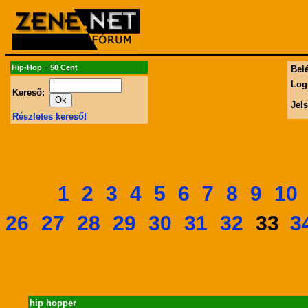
-
Hip-Hop
50 Cent
Belé
Log
Kereső:
Jel
Részletes kereső!
1
2
3
4
5
6
7
8
9
10
26
27
28
29
30
31
32
3
33
hip hopper