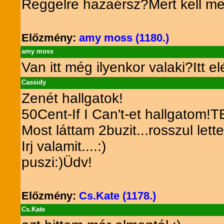
Reggelre hazaérsz?Mert kell menjü
Előzmény:
amy moss (1180.)
amy moss
Van itt még ilyenkor valaki?Itt e
Cassidy
Zenét hallgatok!
50Cent-If I Can't-et hallgatom!
Most láttam 2buzit...rosszul lette
Irj valamit....:)
puszi:)Üdv!
Előzmény:
Cs.Kate (1178.)
Cs.Kate