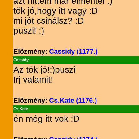
azt hittem már elmentél :)
tök jó,hogy itt vagy :D
mi jót csinálsz? :D
puszi! :)
Előzmény:
Cassidy (1177.)
Cassidy
Az tök jó!:)puszi
Irj valamit!
Előzmény:
Cs.Kate (1176.)
Cs.Kate
én még itt vok :D