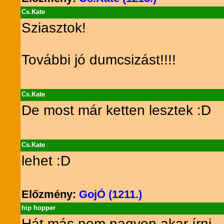
Cs.Kate
Sziasztok!
További jó dumcsizást!!!!
Cs.Kate
De most már ketten lesztek :D
Cs.Kate
lehet :D
Előzmény:
GojÓ (1211.)
hip hopper
Hát más nem nagyon akar írni.