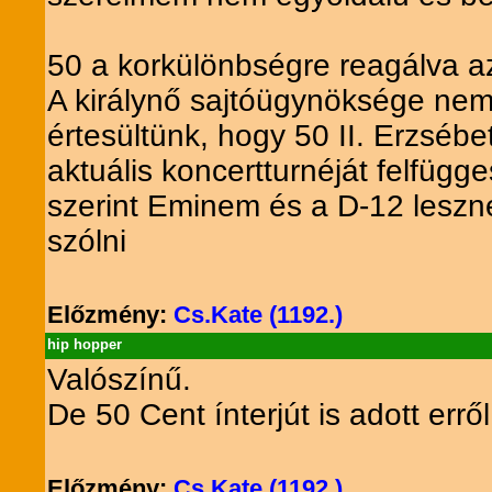
50 a korkülönbségre reagálva a
A királynő sajtóügynöksége nem
értesültünk, hogy 50 II. Erzsé
aktuális koncertturnéját felfügg
szerint Eminem és a D-12 leszn
szólni
Előzmény:
Cs.Kate (1192.)
hip hopper
Valószínű.
De 50 Cent ínterjút is adott erről
Előzmény:
Cs.Kate (1192.)