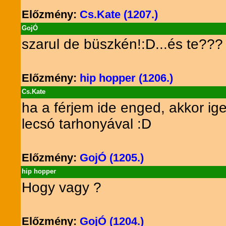
Előzmény:
Cs.Kate (1207.)
GojÓ
szarul de büszkén!:D...és te???
Előzmény:
hip hopper (1206.)
Cs.Kate
ha a férjem ide enged, akkor ig
lecsó tarhonyával :D
Előzmény:
GojÓ (1205.)
hip hopper
Hogy vagy ?
Előzmény:
GojÓ (1204.)