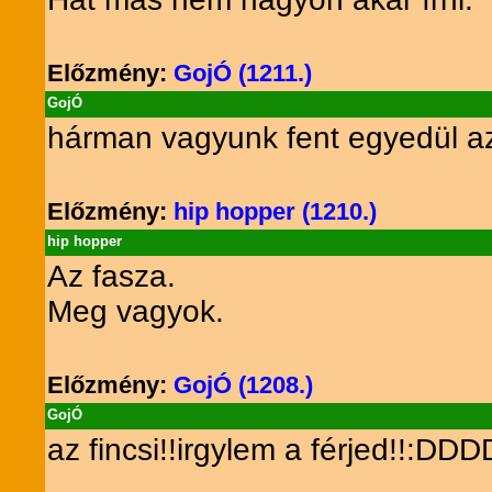
Előzmény:
GojÓ (1211.)
GojÓ
hárman vagyunk fent egyedül 
Előzmény:
hip hopper (1210.)
hip hopper
Az fasza.
Meg vagyok.
Előzmény:
GojÓ (1208.)
GojÓ
az fincsi!!irgylem a férjed!!:DD