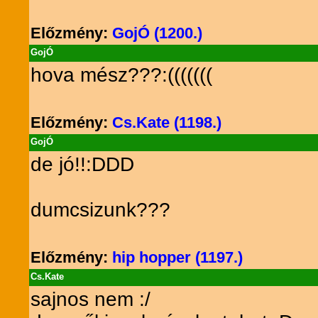
Előzmény:
GojÓ (1200.)
GojÓ
hova mész???:(((((((
Előzmény:
Cs.Kate (1198.)
GojÓ
de jó!!:DDD
dumcsizunk???
Előzmény:
hip hopper (1197.)
Cs.Kate
sajnos nem :/