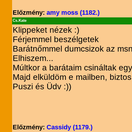
Előzmény:
amy moss (1182.)
Cs.Kate
Klippeket nézek :)
Férjemmel beszélgetek
Barátnőmmel dumcsizok az msn
Elhiszem...
Múltkor a barátaim csináltak egy
Majd elküldöm e mailben, bizto
Puszi és Üdv :))
Előzmény:
Cassidy (1179.)