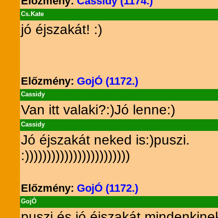
Előzmény:
Cassidy (1174.)
Cs.Kate
jó éjszakát! :)
Előzmény:
GojÓ (1172.)
Cassidy
Van itt valaki?:)Jó lenne:)
Cassidy
Jó éjszakát neked is:)puszi.
:))))))))))))))))))))))))
Előzmény:
GojÓ (1172.)
GojÓ
puszi és jó éjszakát mindenkinek