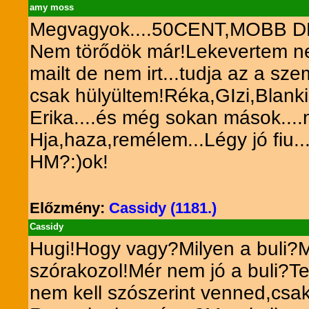
amy moss
Megvagyok....50CENT,MOBB DE
Nem törődök már!Lekevertem nek
mailt de nem irt...tudja az a sz
csak hülyültem!Réka,GIzi,Blanki
Erika....és még sokan mások....
Hja,haza,remélem...Légy jó fiu..
HM?:)ok!
Előzmény:
Cassidy (1181.)
Cassidy
Hugi!Hogy vagy?Milyen a buli?Mit
szórakozol!Mér nem jó a buli?T
nem kell szószerint venned,csak 