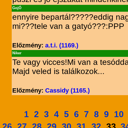
GojÓ
ennyire bepartál?????eddig nagy
mi???tele van a gatyó???:PPP
Előzmény:
a.t.i. (1169.)
Niker
Te vagy vicces!Mi van a tesódda
Majd veled is találkozok...
Előzmény:
Cassidy (1165.)
1
2
3
4
5
6
7
8
9
10
26
27
28
29
30
31
32
3
33