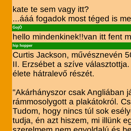
kate te sem vagy itt?
...ááá fogadok most téged is me
GojÓ
hello mindenkinek!!van itt fent 
hip hopper
Curtis Jackson, művésznevén 50 
II. Erzsébet a szíve választottja
élete hátralevő részét.
"Akárhányszor csak Angliában já
rámmosolygott a plakátokról. C
Tudom, hogy nincs túl sok esély
tudja, én azt hiszem, mi illün
szerelmem nem egyoldalú és bete