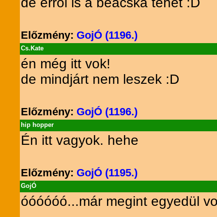
de erről is a beácska tehet :D
Előzmény:
GojÓ (1196.)
Cs.Kate
én még itt vok!
de mindjárt nem leszek :D
Előzmény:
GojÓ (1196.)
hip hopper
Én itt vagyok. hehe
Előzmény:
GojÓ (1195.)
GojÓ
óóóóóó...már megint egyedül vo