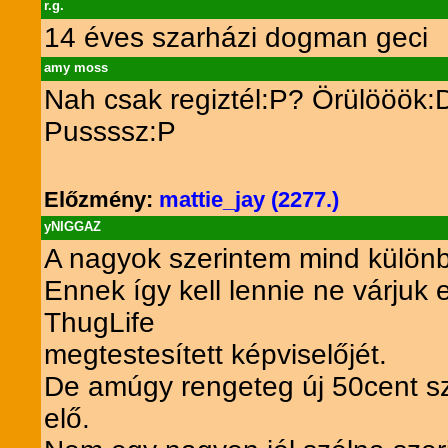
r.g.
14 éves szarházi dogman geci
amy moss
Nah csak regiztél:P? Örülööök:
Pussssz:P
Előzmény:
mattie_jay (2277.)
yNIGGAZ
A nagyok szerintem mind külön
Ennek így kell lennie ne várjuk
ThugLife
megtestesített képviselőjét.
De amúgy rengeteg új 50cent sz
elő.