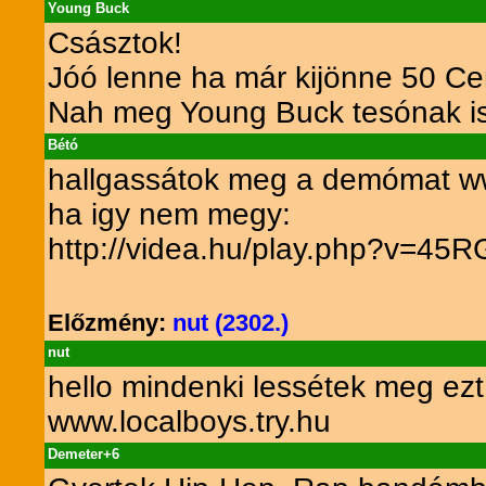
Young Buck
Császtok!
Jóó lenne ha már kijönne 50 Ce
Nah meg Young Buck tesónak is
Bétó
hallgassátok meg a demómat www
ha igy nem megy:
http://videa.hu/play.php?v=45
Előzmény:
nut (2302.)
nut
hello mindenki lessétek meg ezt
www.localboys.try.hu
Demeter+6