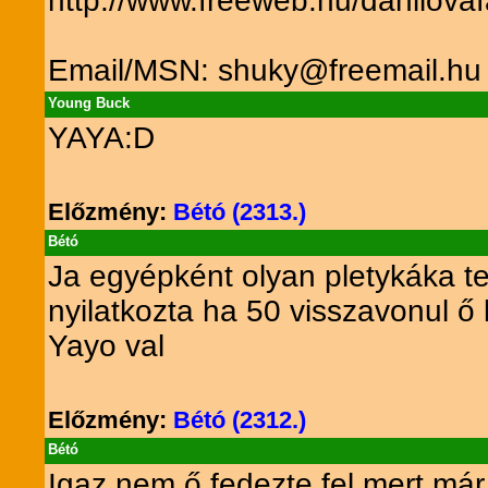
http://www.freeweb.hu/danilova
Email/MSN: shuky@freemail.hu
Young Buck
YAYA:D
Előzmény:
Bétó (2313.)
Bétó
Ja egyépként olyan pletykáka t
nyilatkozta ha 50 visszavonul ő 
Yayo val
Előzmény:
Bétó (2312.)
Bétó
Igaz nem ő fedezte fel mert már