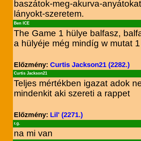
baszátok-meg-akurva-anyátokat-
lányokt-szeretem.
Ben ICE
The Game 1 hülye balfasz, balfa
a hülyéje még mindíg w mutat 1
Előzmény:
Curtis Jackson21 (2282.)
Curtis Jackson21
Teljes mértékben igazat adok n
mindenkit aki szereti a rappet
Előzmény:
Lil' (2271.)
r.g.
na mi van