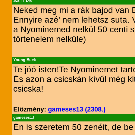
Szt 'n' Dre
Neked meg mi a rák bajod va
Ennyire azé' nem lehetsz suta.
a Nyominemed nelkül 50 centi s
törtenelem nelküle)
Young Buck
Te jóó isten!Te Nyominemet tart
És azon a csicskán kívűl még k
csicska!
Előzmény:
gameses13 (2308.)
gameses13
Én is szeretem 50 zenéit, de be k