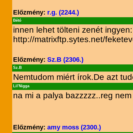
Előzmény:
r.g. (2244.)
Bétó
innen lehet tölteni zenét ingyen:
http://matrixftp.sytes.net/fekete
Előzmény:
Sz.B (2306.)
Sz.B
Nemtudom miért írok.De azt tudom h
Lil'Nigga
na mi a palya bazzzzz..reg nem ir
Előzmény:
amy moss (2300.)