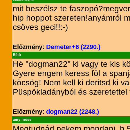
mit beszélsz te faszopó?megve
hip hoppot szereten!anyámról m
csöves geci!!:-)
Előzmény:
Demeter+6 (2290.)
Bétó
Hé "dogman22" ki vagy te kis kö
Gyere engem keress föl a spanja
köcsög! Nem kell ki deritsd ki v
Püspökladányból és szeretettel 
Előzmény:
dogman22 (2248.)
amy moss
Megtudnád nekem mondani, h 50