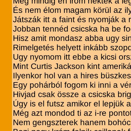
Még mindig én irom nektek a le
És nem élom magam körül az il
Játszák itt a faint és nyomják a
Jobban tennéd csicska ha be f
Hisz amit mondasz abba ugy si
Rimelgetés helyett inkább szopd
Ugy nyomom itt ebbe a kicsi or
Mint Curtis Jackson kint amerik
Ilyenkor hol van a hires büszk
Egy pohárból fogom ki inni a vé
Hivjad csak össze a csicska bri
Úgy is el futsz amikor el lepjük 
Még azt mondod ti az i-re ponto
Nem gengszterek hanem bohóco