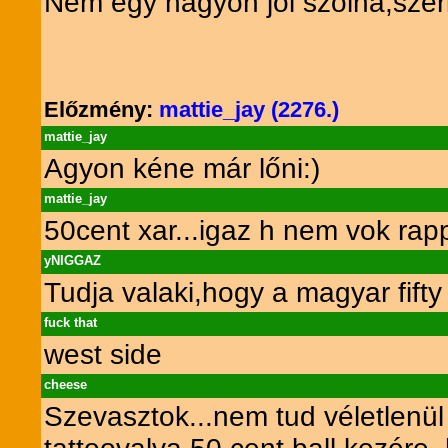
Nem egy nagyon jól szólna,szer
Előzmény:
mattie_jay (2276.)
mattie_jay
Agyon kéne már lőni:)
mattie_jay
50cent xar...igaz h nem vok rapp
yNIGGAZ
Tudja valaki,hogy a magyar fift
fuck that
west side
cheese
Szevasztok...nem tud véletlenül 