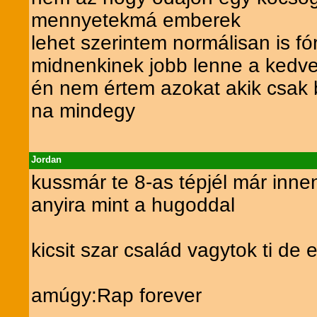
mennyetekmá emberek
lehet szerintem normálisan is f
midnenkinek jobb lenne a kedv
én nem értem azokat akik csak b
na mindegy
Jordan
kussmár te 8-as tépjél már inn
anyira mint a hugoddal
kicsit szar család vagytok ti de
amúgy:Rap forever