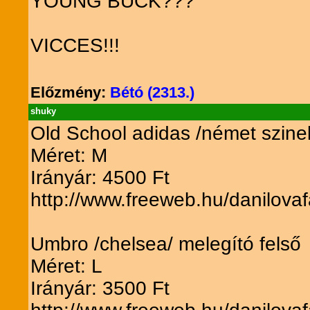
YOUNG BUCK???
VICCES!!!
Előzmény:
Bétó (2313.)
shuky
Old School adidas /német szinek
Méret: M
Irányár: 4500 Ft
http://www.freeweb.hu/danilovaf
Umbro /chelsea/ melegító felső
Méret: L
Irányár: 3500 Ft