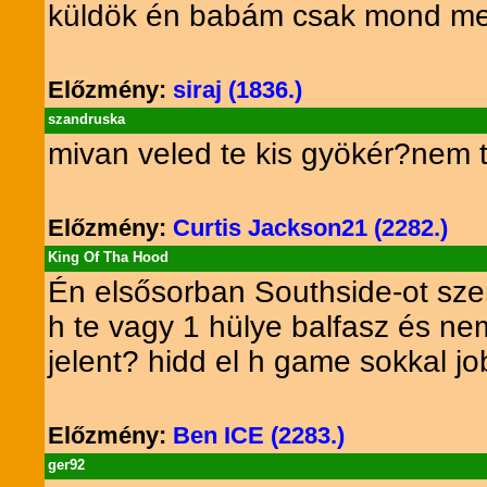
küldök én babám csak mond m
Előzmény:
siraj (1836.)
szandruska
mivan veled te kis gyökér?nem 
Előzmény:
Curtis Jackson21 (2282.)
King Of Tha Hood
Én elsősorban Southside-ot szer
h te vagy 1 hülye balfasz és n
jelent? hidd el h game sokkal jo
Előzmény:
Ben ICE (2283.)
ger92