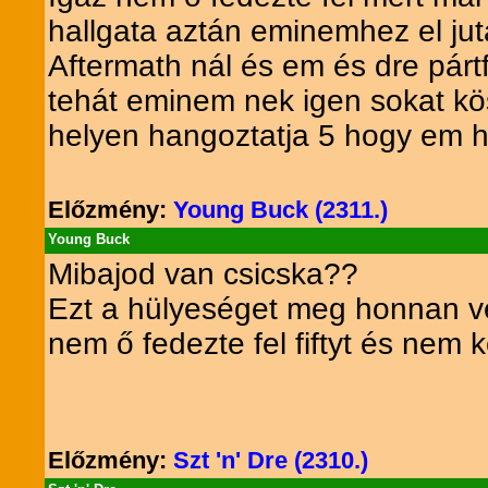
hallgata aztán eminemhez el jut
Aftermath nál és em és dre párt
tehát eminem nek igen sokat kö
helyen hangoztatja 5 hogy em huz
Előzmény:
Young Buck (2311.)
Young Buck
Mibajod van csicska??
Ezt a hülyeséget meg honnan v
nem ő fedezte fel fiftyt és nem k
Előzmény:
Szt 'n' Dre (2310.)