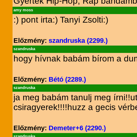
Gyertek Hip-Hop, Rap bandámb
amy moss
:) pont irta:) Tanyi Zsolti:)
Előzmény:
szandruska (2299.)
szandruska
hogy hívnak babám bírom a dum
Előzmény:
Bétó (2289.)
szandruska
ja meg babám tanulj meg írni!!utá
csiragyerek!!!!huzz a gecis vérb
Előzmény:
Demeter+6 (2290.)
szandruska