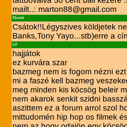
tattoovalva 50 cent ball kezére
mailt..: marton88@gmail.com
51cent
Csátok!!Légyszives köldjetek
Banks,Tony Yayo...stb)erre a cí
Lil'
hajjátok
ez kurvára szar
bazmeg nem is fogom nézni ezt
mi a faszé kell bazmeg veszeked
meg minden kis köcsög beleir m
nem akarok senkit szidni basszát
aszittem ez a forum arrol szol h
mittudomén hip hop os filmek és a
nem az hogy odajön egy köcsög 