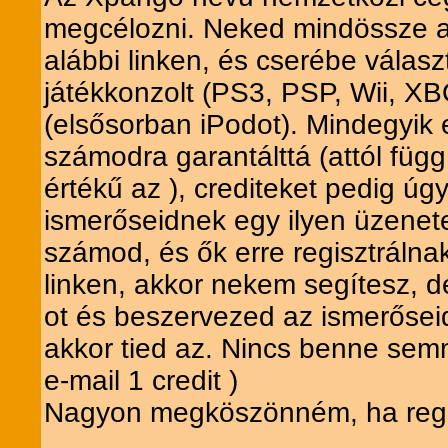
megcélozni. Neked mindössze ann
alábbi linken, és cserébe válas
játékkonzolt (PS3, PSP, Wii, X
(elsősorban iPodot). Mindegyik e
számodra garantálttá (attól függ
értékű az ), crediteket pedig úg
ismerőseidnek egy ilyen üzenet
számod, és ők erre regisztrálnak
linken, akkor nekem segítesz, 
ot és beszervezed az ismerősei
akkor tied az. Nincs benne semmi
e-mail 1 credit )
Nagyon megköszönném, ha regisz