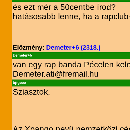
és ezt mér a 50centbe írod?
hatásosabb lenne, ha a rapclub-
Előzmény:
Demeter+6 (2318.)
Demeter+6
van egy rap banda Pécelen kel
Demeter.ati@fremail.hu
bjigeee
Sziasztok,
Az Xpango nevű nemzetközi cég 