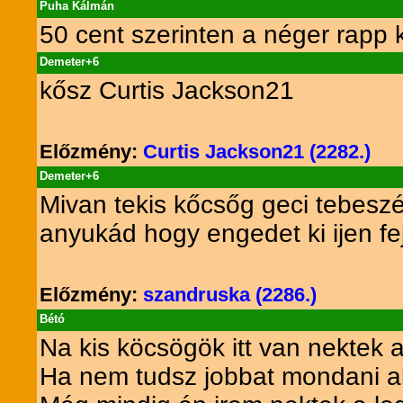
Puha Kálmán
50 cent szerinten a néger rapp
Demeter+6
kősz Curtis Jackson21
Előzmény:
Curtis Jackson21 (2282.)
Demeter+6
Mivan tekis kőcsőg geci tebesz
anyukád hogy engedet ki ijen fe
Előzmény:
szandruska (2286.)
Bétó
Na kis köcsögök itt van nektek 
Ha nem tudsz jobbat mondani ak