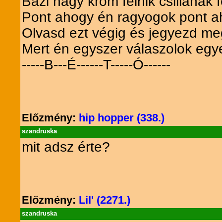
Bazi nagy króm felnik csillanak f
Pont ahogy én ragyogok pont ah
Olvasd ezt végig és jegyezd me
Mert én egyszer válaszolok egye
-----B---É------T-----Ó------
Előzmény:
hip hopper (338.)
szandruska
mit adsz érte?
Előzmény:
Lil' (2271.)
szandruska