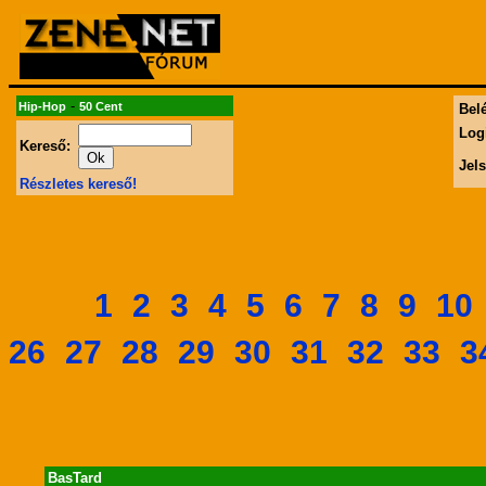
-
Hip-Hop
50 Cent
Belé
Log
Kereső:
Jel
Részletes kereső!
1
2
3
4
5
6
7
8
9
10
26
27
28
29
30
31
32
33
3
BasTard