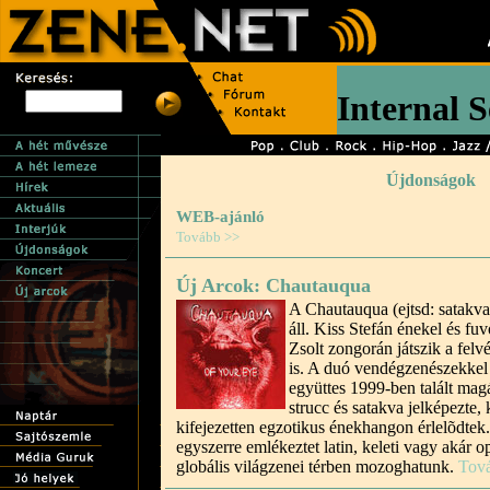
Újdonságok
WEB-ajánló
Tovább >>
Új Arcok: Chautauqua
A Chautauqua (ejtsd: satakva
áll. Kiss Stefán énekel és fu
Zsolt zongorán játszik a felv
is. A duó vendégzenészekkel
együttes 1999-ben talált mag
strucc és satakva jelképezte
kifejezetten egzotikus énekhangon érlelõdtek.
egyszerre emlékeztet latin, keleti vagy akár op
globális világzenei térben mozoghatunk.
Tov