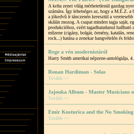
A kelta zenei világ mérhetetlenül gazdag nye
számára. Így lehetséges az, hogy a M.É.Z. a 
a jókedvû ír tánczenén keresztül a vereteseb
skálán mozog. A csapat minden tagja saját, eg
produkcióhoz, ezért tagadhatatlanul hallható 
mûzene (cigány, bolgár, örmény, katalán, ren
rock...) hatása a zenekar hangvételén és feld
Rege a vén modernistáról
Harry Smith amerikai népzene-antológiája, 4.
Ronan Hardiman - Solas
Tovább >>
Jajouka Album - Master Musicians o
Tovább >>
Emir Kusturica and the No Smoking
Tovább >>