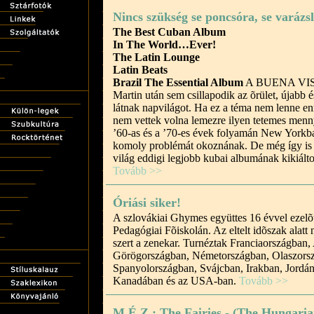
Nincs szükség se poncsóra, se varázs
The Best Cuban Album
In The World…Ever!
The Latin Lounge
Latin Beats
Brazil The Essential Album
A BUENA VISTA
Martin után sem csillapodik az õrület, újabb é
látnak napvilágot. Ha ez a téma nem lenne enn
nem vettek volna lemezre ilyen tetemes menny
’60-as és a ’70-es évek folyamán New Yorkba
komoly problémát okoznának. De még így is s
világ eddigi legjobb kubai albumának kikiált
Tovább >>
Óriási siker!
A szlovákiai Ghymes együttes 16 évvel ezelõt
Pedagógiai Fõiskolán. Az eltelt idõszak alatt 
szert a zenekar. Turnéztak Franciaországban,
Görögországban, Németországban, Olaszorsz
Spanyolországban, Svájcban, Irakban, Jordán
Kanadában és az USA-ban.
Tovább >>
M.É.Z.: The Fairies - (The Hungari