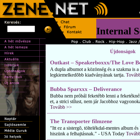
Újdonságok
Outkast – Speakerboxxx/The Love B
A dupla albumot a közönség és a szakma is a
legkiemelkedõbb kiadványának tartja.
Továb
Bubba Sparxxx – Deliverance
Bubba nem próbál feketébb lenni a feketéknél,
et, a strici stílust, nem jár Jacobhoz vagyono
Tovább >>
The Transporter filmzene
"Itt ez a sistergõ, töltelékdal-mentes album é
hiszünk a felhajtásnak." - USA Today
Továb