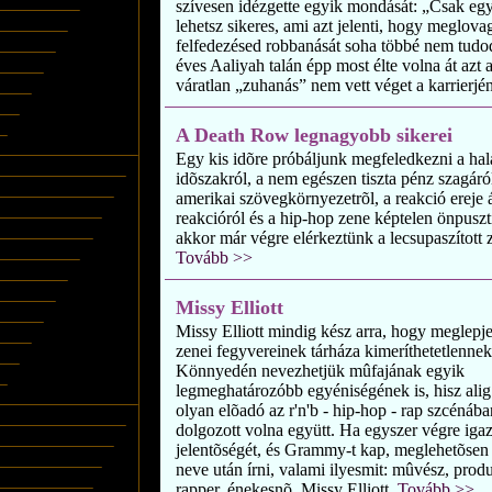
szívesen idézgette egyik mondását: „Csak egy
lehetsz sikeres, ami azt jelenti, hogy meglov
felfedezésed robbanását soha többé nem tudod
éves Aaliyah talán épp most élte volna át azt
váratlan „zuhanás” nem vett véget a karrierjé
A Death Row legnagyobb sikerei
Egy kis idõre próbáljunk megfeledkezni a halále
idõszakról, a nem egészen tiszta pénz szagáró
amerikai szövegkörnyezetrõl, a reakció ereje ál
reakcióról és a hip-hop zene képtelen önpusztí
akkor már végre elérkeztünk a lecsupaszított z
Tovább >>
Missy Elliott
Missy Elliott mindig kész arra, hogy meglepj
zenei fegyvereinek tárháza kimeríthetetlennek 
Könnyedén nevezhetjük mûfajának egyik
legmeghatározóbb egyéniségének is, hisz ali
olyan elõadó az r'n'b - hip-hop - rap szcénába
dolgozott volna együtt. Ha egyszer végre igaz
jelentõségét, és Grammy-t kap, meglehetõsen 
neve után írni, valami ilyesmit: mûvész, produ
rapper, énekesnõ. Missy Elliott.
Tovább >>