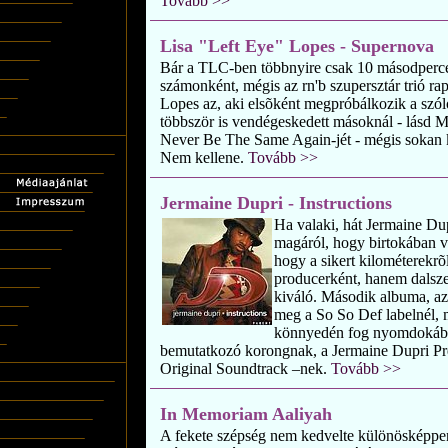
Tovább >>
Lisa "Left Eye" Lopes - Supernova
Bár a TLC-ben többnyire csak 10 másodperces
számonként, mégis az rn'b szupersztár trió ra
Lopes az, aki elsõként megpróbálkozik a szóló
többször is vendégeskedett másoknál - lásd Me
Never Be The Same Again-jét - mégis sokan k
Nem kellene.
Tovább >>
Jermaine Dupri - Instructions
Ha valaki, hát Jermaine Du
magáról, hogy birtokában v
hogy a sikert kilométerekr
producerként, hanem dalsze
kiváló. Második albuma, az 
meg a So So Def labelnél,
könnyedén fog nyomdokába
bemutatkozó korongnak, a Jermaine Dupri Pre
Original Soundtrack –nek.
Tovább >>
In Memoriam Aaliyah
A fekete szépség nem kedvelte különösképpen 