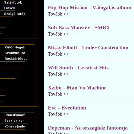
Hip-Hop Mission - Válogatás album
Tovább >>
Sub Bass Monster - SMBX
Tovább >>
Missy Elliott - Under Construction
Tovább >>
Will Smith - Greatest Hits
Tovább >>
Xzibit - Man Vs Machine
Tovább >>
Eve - Eveolution
Tovább >>
Dopeman - Az országház fantomja