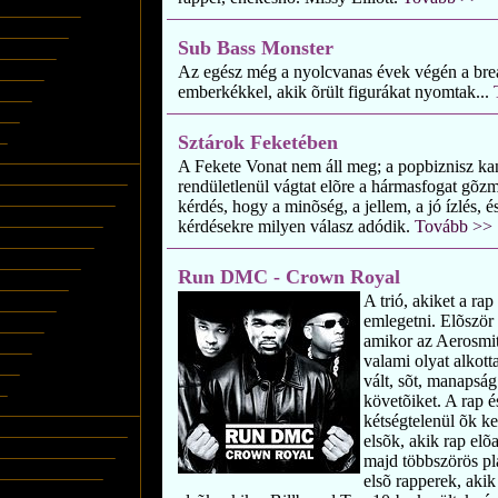
Sub Bass Monster
Az egész még a nyolcvanas évek végén a brea
emberkékkel, akik õrült figurákat nyomtak...
Sztárok Feketében
A Fekete Vonat nem áll meg; a popbiznisz ka
rendületlenül vágtat elõre a hármasfogat gõ
kérdés, hogy a minõség, a jellem, a jó ízlés, 
kérdésekre milyen válasz adódik.
Tovább >>
Run DMC - Crown Royal
A trió, akiket a ra
emlegetni. Elõször 
amikor az Aerosmi
valami olyat alkot
vált, sõt, manapság
követõiket. A rap é
kétségtelenül õk ke
elsõk, akik rap elõ
majd többszörös pla
elsõ rapperek, aki