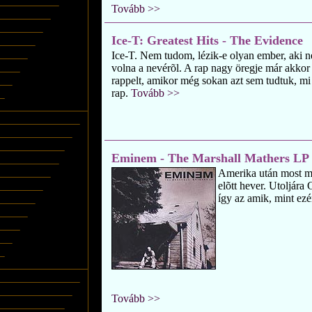
Tovább >>
Ice-T: Greatest Hits - The Evidence
Ice-T. Nem tudom, lézik-e olyan ember, aki ne
volna a nevérõl. A rap nagy öregje már akkor 
rappelt, amikor még sokan azt sem tudtuk, mi
rap.
Tovább >>
Eminem - The Marshall Mathers LP
Amerika után most má
elõtt hever. Utoljára
így az amik, mint ezér
Tovább >>