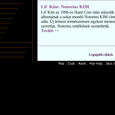
Lil' Kim: Notorius KIM
Lil' Kim az 1996-os Hard Core után második
albumának a sokat mondó Notorius KIM cím
adta. Új lemeze természetesen egykori mentor
szeretõje, Notorius emlékének szenteltetik.
Tovább >>
Legújabb cikkek