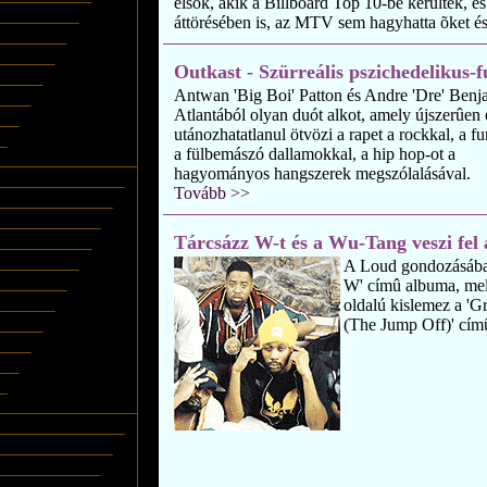
elsõk, akik a Billboard Top 10-be kerültek, és 
áttörésében is, az MTV sem hagyhatta õket és
Outkast - Szürreális pszichedelikus-
Antwan 'Big Boi' Patton és Andre 'Dre' Benj
Atlantából olyan duót alkot, amely újszerûen 
utánozhatatlanul ötvözi a rapet a rockkal, a f
a fülbemászó dallamokkal, a hip hop-ot a
hagyományos hangszerek megszólalásával.
Tovább >>
Tárcsázz W-t és a Wu-Tang veszi fel 
A Loud gondozásában
W' címû albuma, mel
oldalú kislemez a 'Gr
(The Jump Off)' cím